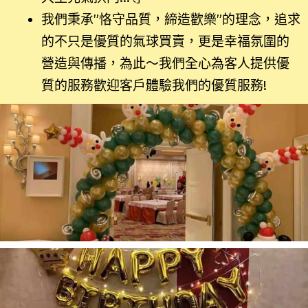
我們秉承”恪守品質，締造歡樂”的理念，追求
的不只是優質的氣球買賣，更是幸福氛圍的
營造與傳播，為此～我們全心為客人提供優
質的服務歡迎客戶體驗我們的優質服務!