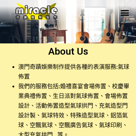
About Us
澳門奇蹟娛樂制作提供各種的表演服務:氣球
佈置
我們的服務包括:婚禮喜宴會場佈置、校慶畢
業典禮佈置、生日派對氣球佈置、會場佈置
設計、活動佈置造型氣球拱門、充氣造型門
設計製、氣球特效、特殊造型氣球、鋁箔氣
球、空飄氣球、空飄廣告氣球、氣球印刷、
大型充氣拱門…等。